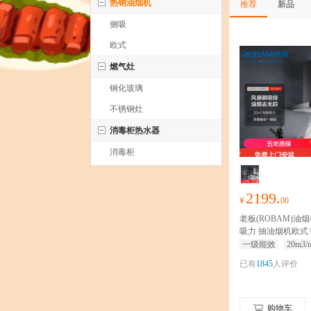
热销油烟机
推荐
新品
侧吸
欧式
燃气灶
钢化玻璃
不锈钢灶
消毒柜热水器
消毒柜
2199.
¥
00
老板(ROBAM)油烟机
吸力 抽油烟机欧式
机 脱排油烟机65X8H
一级能效
20m3/
同款)
20m³大风量，
已有
1845
人评价
静压，低噪不吵不
购物车