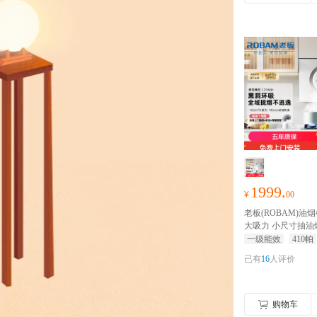
1999.
¥
00
老板(ROBAM)油烟机 
大吸力 小尺寸抽油
吸 吸油烟机 单烟机
一级能效
410帕
排油烟机21A6H
18
已有
16
人评价
10Pa静压速排，低
购物车