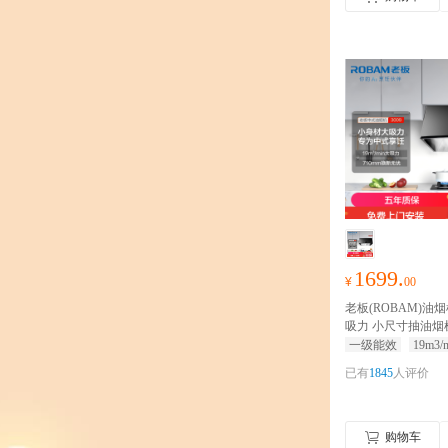
1699.
¥
00
老板(ROBAM)油烟机
吸力 小尺寸抽油烟
油烟机 单烟机 抽烟
一级能效
19m3/
烟机 3009
16m³大吸
已有
1845
人评价
畅排风压，160mm
购物车